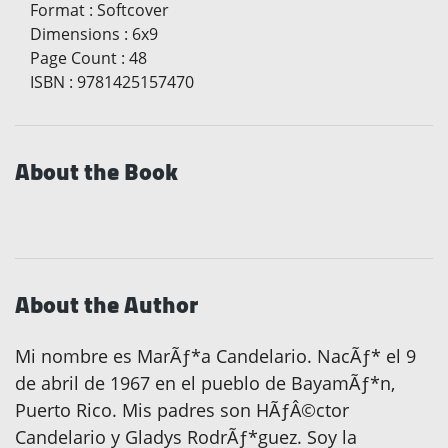
Format
:
Softcover
Dimensions
:
6x9
Page Count
:
48
ISBN
:
9781425157470
About the Book
About the Author
Mi nombre es MarÃƒ*a Candelario. NacÃƒ* el 9
de abril de 1967 en el pueblo de BayamÃƒ*n,
Puerto Rico. Mis padres son HÃƒÂ©ctor
Candelario y Gladys RodrÃƒ*guez. Soy la