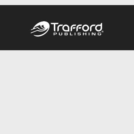
Call
844.688.6899
Publishing Packages
Services Store
Trafford Gold Seal
Free Publishing Guide
Referral Program
Fraud Alert
About Us
Resources