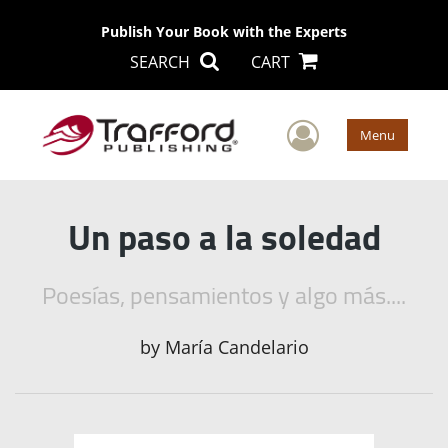
Publish Your Book with the Experts
SEARCH
CART
User Men
Menu
Un paso a la soledad
Poesías, pensamientos y algo más....
by
María Candelario