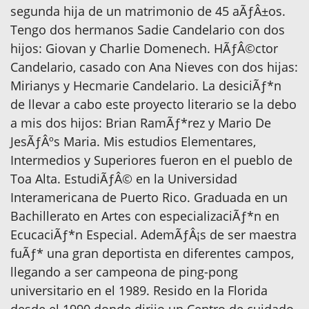
segunda hija de un matrimonio de 45 aÃƒÂ±os.
Tengo dos hermanos Sadie Candelario con dos
hijos: Giovan y Charlie Domenech. HÃƒÂ©ctor
Candelario, casado con Ana Nieves con dos hijas:
Mirianys y Hecmarie Candelario. La desiciÃƒ*n
de llevar a cabo este proyecto literario se la debo
a mis dos hijos: Brian RamÃƒ*rez y Mario De
JesÃƒÂºs Maria. Mis estudios Elementares,
Intermedios y Superiores fueron en el pueblo de
Toa Alta. EstudiÃƒÂ© en la Universidad
Interamericana de Puerto Rico. Graduada en un
Bachillerato en Artes con especializaciÃƒ*n en
EcucaciÃƒ*n Especial. AdemÃƒÂ¡s de ser maestra
fuÃƒ* una gran deportista en diferentes campos,
llegando a ser campeona de ping-pong
universitario en el 1989. Resido en la Florida