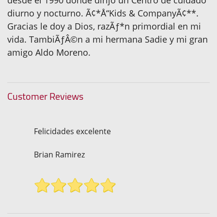
desde el 1990 donde dirijo un Centro de cuidado
diurno y nocturno. Ã¢*Å“Kids & CompanyÃ¢**.
Gracias le doy a Dios, razÃƒ*n primordial en mi
vida. TambiÃƒÂ©n a mi hermana Sadie y mi gran
amigo Aldo Moreno.
Customer Reviews
Felicidades excelente
Brian Ramirez