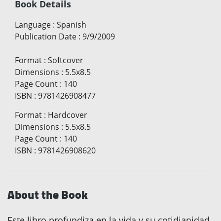
Book Details
Language
:
Spanish
Publication Date
:
9/9/2009
Format
:
Softcover
Dimensions
:
5.5x8.5
Page Count
:
140
ISBN
:
9781426908477
Format
:
Hardcover
Dimensions
:
5.5x8.5
Page Count
:
140
ISBN
:
9781426908620
About the Book
Este libro profundiza en la vida y su cotidianidad,