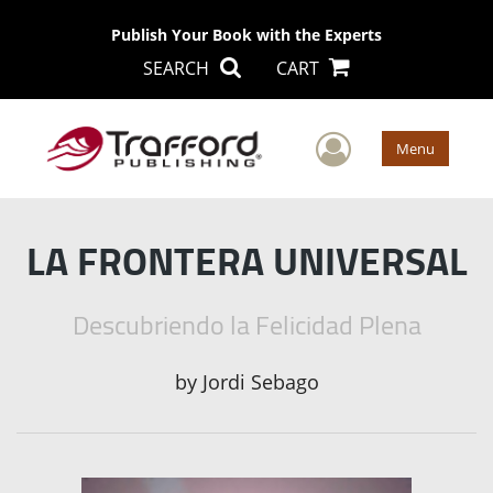
Publish Your Book with the Experts
SEARCH
CART
User Men
Menu
LA FRONTERA UNIVERSAL
Descubriendo la Felicidad Plena
by
Jordi Sebago