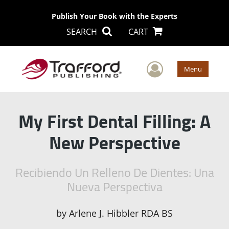
Publish Your Book with the Experts
SEARCH
CART
User Men
Menu
My First Dental Filling: A
New Perspective
Recibiendo Un Relleno De Dientes: Una
Nueva Perspectiva
by
Arlene J. Hibbler RDA BS