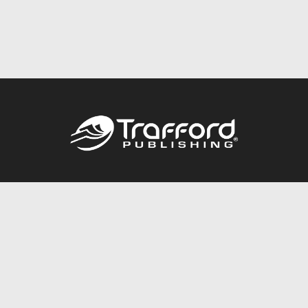
Call
844.688.6899
Publishing Packages
Services Store
Trafford Gold Seal
Free Publishing Guide
Referral Program