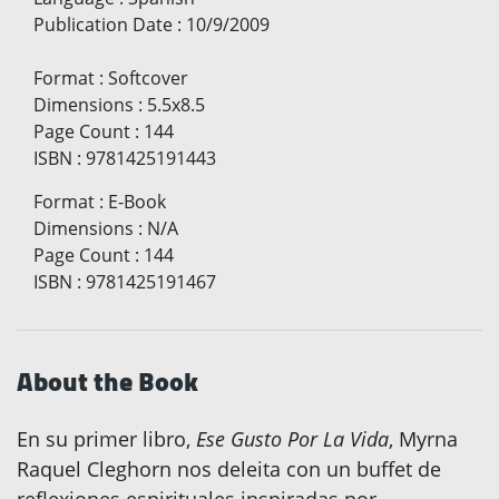
Publication Date
:
10/9/2009
Format
:
Softcover
Dimensions
:
5.5x8.5
Page Count
:
144
ISBN
:
9781425191443
Format
:
E-Book
Dimensions
:
N/A
Page Count
:
144
ISBN
:
9781425191467
About the Book
En su primer libro,
Ese Gusto Por La Vida
, Myrna
Raquel Cleghorn nos deleita con un buffet de
reflexiones espirituales inspiradas por