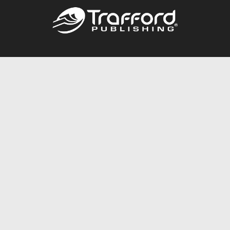
Call
844.688.6899
Publishing Packages
Services Store
Trafford Gold Seal
Free Publishing Guide
Referral Program
Fraud Alert
About Us
Resources
FAQ
BookStub™ Redemption