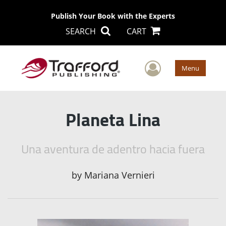
Publish Your Book with the Experts
SEARCH
CART
User Men
Menu
Planeta Lina
Una aventura de adentro hacia fuera
by
Mariana Vernieri