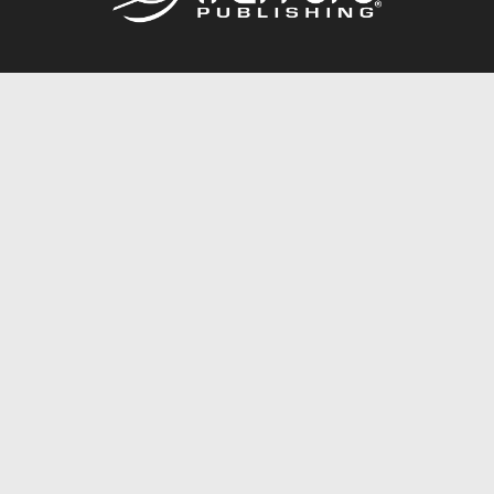
Call
844.688.6899
Publishing Packages
Services Store
Trafford Gold Seal
Free Publishing Guide
Referral Program
Fraud Alert
About Us
Resources
FAQ
BookStub™ Redemption
Contact Us
Login/Register