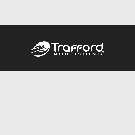
Call
844.688.6899
Publishing Packages
Services Store
Trafford Gold Seal
Free Publishing Guide
Referral Program
Fraud Alert