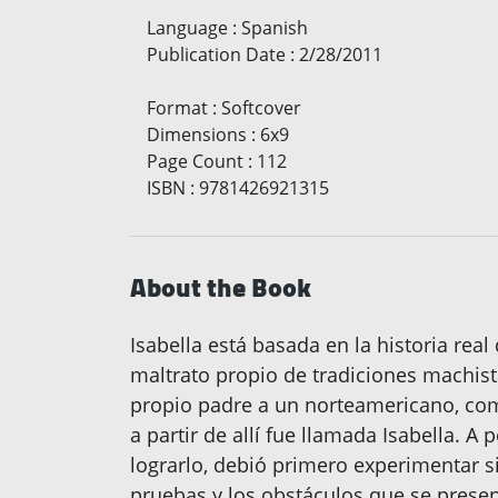
Language
:
Spanish
Publication Date
:
2/28/2011
Format
:
Softcover
Dimensions
:
6x9
Page Count
:
112
ISBN
:
9781426921315
About the Book
Isabella está basada en la historia real
maltrato propio de tradiciones machist
propio padre a un norteamericano, com
a partir de allí fue llamada Isabella. A
lograrlo, debió primero experimentar s
pruebas y los obstáculos que se presen