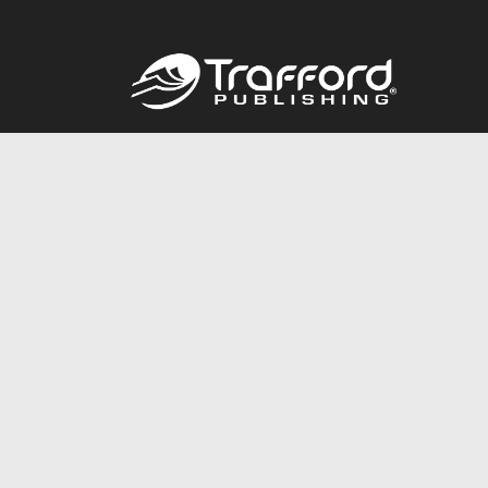
Call
844.688.6899
© 2026 Copyright Trafford Publishing •
Privacy Policy
•
Lega
Accessibility Statement
•
Do Not Sell My Info - CA Resident 
E-commerce
Powered by nopCommerce