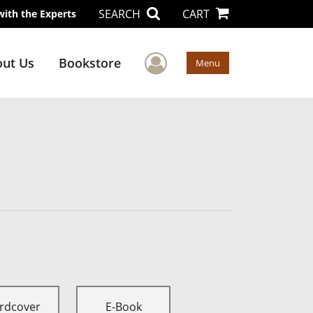
SEARCH
CART
with the Experts
User Menu
ut Us
Bookstore
Menu
rdcover
E-Book