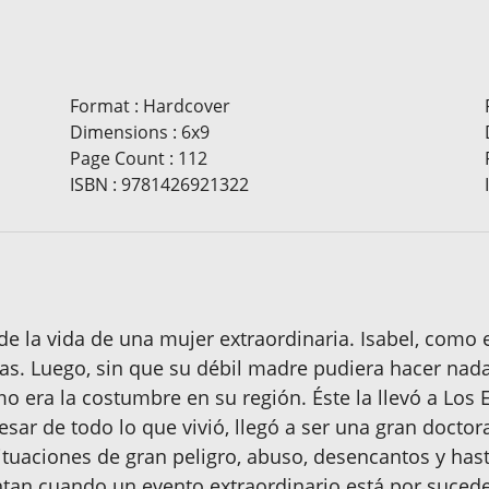
Format
:
Hardcover
Dimensions
:
6x9
Page Count
:
112
ISBN
:
9781426921322
 de la vida de una mujer extraordinaria. Isabel, como 
as. Luego, sin que su débil madre pudiera hacer nada
o era la costumbre en su región. Éste la llevó a Los
 pesar de todo lo que vivió, llegó a ser una gran doct
ituaciones de gran peligro, abuso, desencantos y has
tan cuando un evento extraordinario está por suceder.