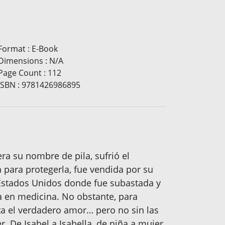
Format
:
E-Book
Dimensions
:
N/A
Page Count
:
112
ISBN
:
9781426986895
era su nombre de pila, sufrió el
 para protegerla, fue vendida por su
 Estados Unidos donde fue subastada y
ora en medicina. No obstante, para
ta el verdadero amor… pero no sin las
 De Isabel a Isabella, de niña a mujer