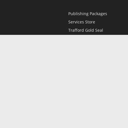
Publishing Packages
Services Store
Trafford Gold Seal
Free Publishing Guide
Referral Program
Fraud Alert
l
Only