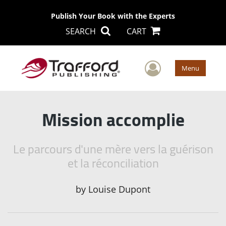
Publish Your Book with the Experts
SEARCH
CART
User Men
Menu
Mission accomplie
Le parcours d'une mère vers la guérison
et la réconciliation
by
Louise Dupont