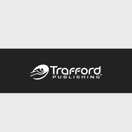
Call
844.688.6899
Publishing Packages
Services Store
Trafford Gold Seal