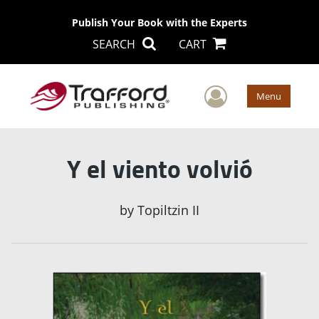
Publish Your Book with the Experts
SEARCH
CART
User Men
Menu
Y el viento volvió
by
Topiltzin II