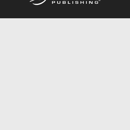
Call
844.688.6899
Publishing Packages
Services Store
Trafford Gold Seal
Free Publishing Guide
Referral Program
Fraud Alert
About Us
Resources
FAQ
BookStub™ Redemption
Contact Us
Login/Register