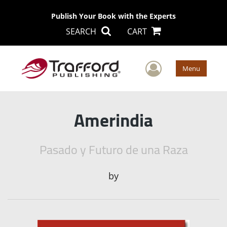
Publish Your Book with the Experts
SEARCH
CART
User Men
Menu
Amerindia
Pasado y Futuro de una Raza
by