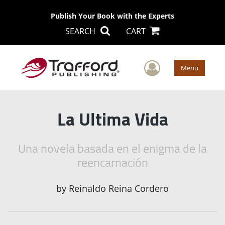
Publish Your Book with the Experts
SEARCH
CART
User Men
Menu
La Ultima Vida
Una novela basada en el enigma de la
reencarnación
by
Reinaldo Reina Cordero