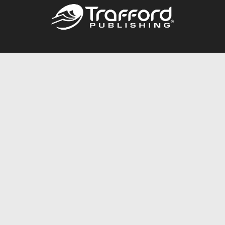
Call
844.688.6899
Publishing Packages
Services Store
Trafford Gold Seal
Free Publishing Guide
Referral Program
Fraud Alert
About Us
Resources
FAQ
BookStub™ Redemption
Contact Us