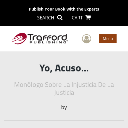
Publish Your Book with the Experts
SEARCH
CART
User Men
Menu
Yo, Acuso...
Monólogo Sobre La Injusticia De La
Justicia
by