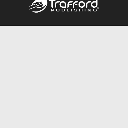
Call
844.688.6899
Publishing Packages
Services Store
Trafford Gold Seal
Free Publishing Guide
Referral Program
Fraud Alert
About Us
Resources
FAQ
BookStub™ Redemption
Contact Us