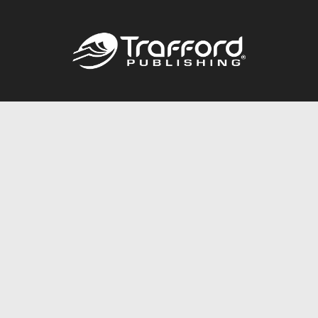
Call
844.688.6899
Publishing Packages
Services Store
Trafford Gold Seal
Free Publishing Guide
Referral Program
Fraud Alert
About Us
Resources
FAQ