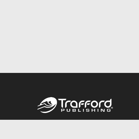
Call
844.688.6899