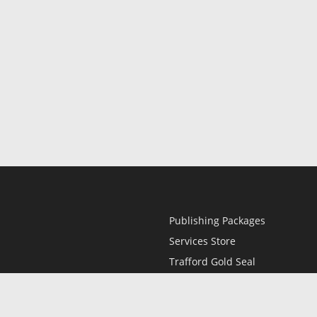
Publishing Packages
Services Store
Trafford Gold Seal
Free Publishing Guide
Referral Program