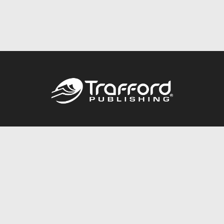
Call
844.688.6899
Publishing Packages
Services Store
Trafford Gold Seal
Free Publishing Guide
Referral Program