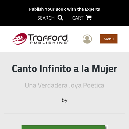
Publish Your Book with the Experts
SEARCH
CART
User Men
Menu
Canto Infinito a la Mujer
Una Verdadera Joya Poética
by