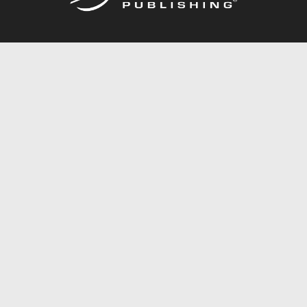
Call
844.688.6899
Publishing Packages
Services Store
Trafford Gold Seal
Free Publishing Guide
Referral Program
Fraud Alert
About Us
Resources
FAQ
BookStub™ Redemption
Contact Us
Login/Register