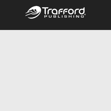
Call
844.688.6899
Publishing Packages
Services Store
Trafford Gold Seal
Free Publishing Guide
Referral Program
Fraud Alert
About Us
Resources
FAQ
BookStub™ Redemption