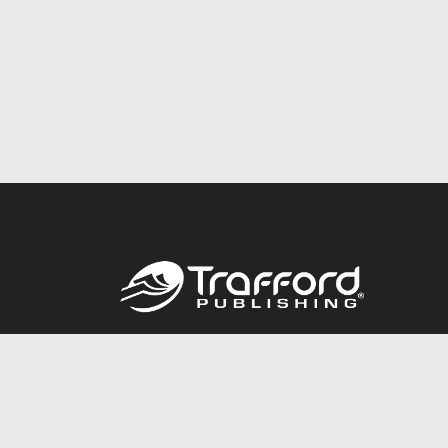
Call
844.688.6899