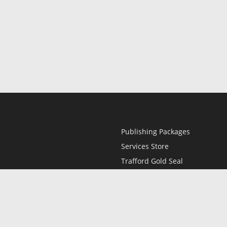
Publishing Packages
Services Store
Trafford Gold Seal
Free Publishing Guide
Referral Program
Fraud Alert