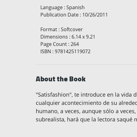
Language
:
Spanish
Publication Date
:
10/26/2011
Format
:
Softcover
Dimensions
:
6.14 x 9.21
Page Count
:
264
ISBN
:
9781425119072
About the Book
"Satisfashion", te introduce en la vida d
cualquier acontecimiento de su alrede
humano, a veces, aunque sólo a veces, t
subrealista, hará que la lectora saqué 