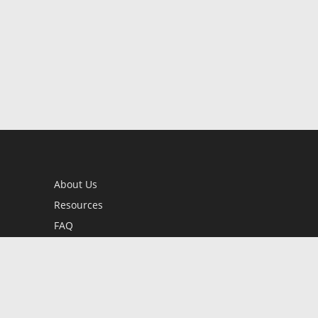
About Us
Resources
FAQ
BookStub™ Redemption
Contact Us
Login/Register