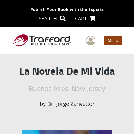
Publish Your Book with the Experts
SEARCH
CART
User Men
Menu
La Novela De Mi Vida
Buenos Aires-New Jersey
by
Dr. Jorge Zanvettor