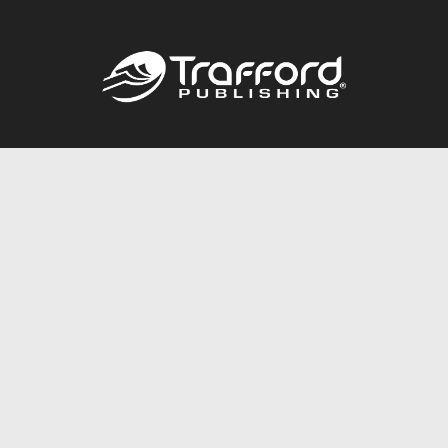
Call
844.688.6899
Publishing Packages
Services Store
Trafford Gold Seal
Free Publishing Guide
Referral Program
Fraud Alert
About Us
Resources
FAQ