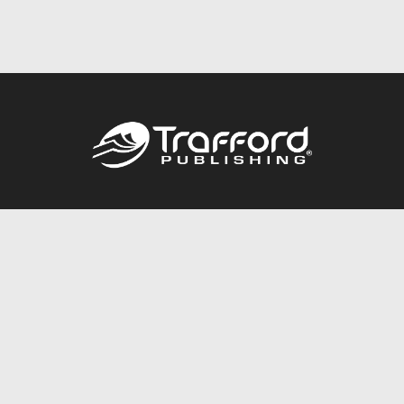
Call
844.688.6899
Publishing Packages
Services Store
Trafford Gold Seal
Free Publishing Guide
Referral Program
Fraud Alert