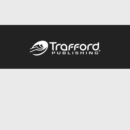
Call
844.688.6899
Publishing Packages
Services Store
Trafford Gold Seal
Free Publishing Guide
Referral Program
Fraud Alert