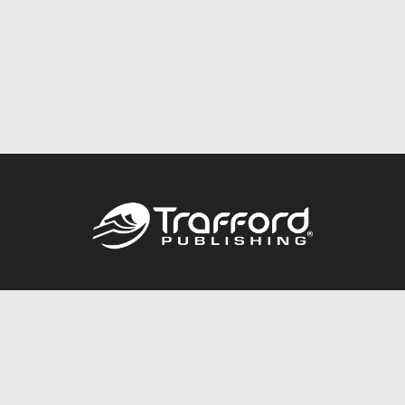
Call
844.688.6899
Publishing Packages
Services Store