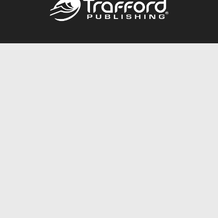
Call
844.688.6899
Publishing Packages
Services Store
Trafford Gold Seal
Free Publishing Guide
Referral Program
Fraud Alert
About Us
Resources
FAQ
BookStub™ Redemption
Contact Us