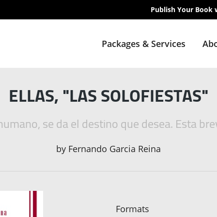
Publish Your Book 
Packages & Services
Abo
ELLAS, "LAS SOLOFIESTAS"
humano, se da el destino que desea. Esta breve
by
Fernando Garcia Reina
Formats