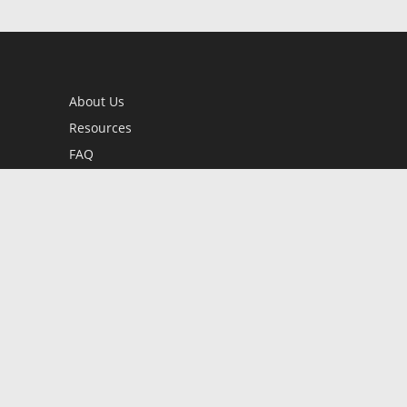
About Us
Resources
FAQ
BookStub™ Redemption
Contact Us
Login/Register