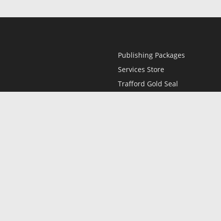
Publishing Packages
Services Store
Trafford Gold Seal
Free Publishing Guide
Referral Program
Fraud Alert
l
Only