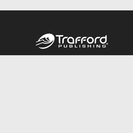
Call
844.688.6899
© 2026 Copyright Trafford Publishing •
Privacy Policy
•
Lega
Accessibility Statement
•
Do Not Sell My Info - CA Resident 
E-commerce
Powered by nopCommerce