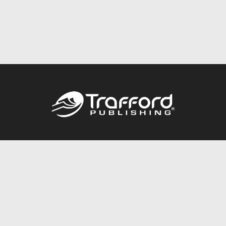
Call
844.688.6899
Publishing Packages
Services Store
Trafford Gold Seal
Free Publishing Guide